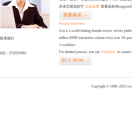
具体交易流程可
“点击这里”
查看或咨询support@
我要购买
>>
Process Overview:
4.cn is a world leading domain escrow service plat
million RMB transaction volume every year. We promi
联系我们
5 workdays.
For detailed process, you can
“visit here”
or contact
QQ：2726103981
BUY NOW
>>
Copyright © 1998 -2025 www