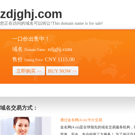
zdjghj.com
您正在访问的域名可以转让!This domain name is for sale!
一口价出售中！
域名
zdjghj.com
Domain Name:
售价
CNY 1115.00
Listing Price:
立即购买
BUY NOW
>>
>>
域名交易方式：
通过金名网(4.cn) 中介交易
金名网(4.cn)是全球领先的域名交易服务机
简单、安全、专业的第三方服务！ 为了保证交